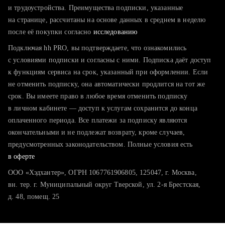
тратите много времени на поиск и вручную поднимаете
и трудоустройства. Преимущества подписки, указанные
резюме
на странице, рассчитаны на основе данных в среднем в неделю
после её покупки согласно
хотите сравнить себя с конкурентами и оценить шансы
исследованию
Подключая hh PRO, вы подтверждаете, что ознакомились
с условиями подписки и согласны с ними. Подписка даёт доступ
к функциям сервиса на срок, указанный при оформлении. Если
не отменить подписку, она автоматически продлится на тот же
срок. Вы имеете право в любое время отменить подписку
в личном кабинете — доступ к услугам сохранится до конца
оплаченного периода. Все платежи за подписку являются
окончательными и не подлежат возврату, кроме случаев,
предусмотренных законодательством. Полные условия есть
в оферте
ООО «Хэдхантер», ОГРН 1067761906805, 125047, г. Москва,
вн. тер. г. Муниципальный округ Тверской, ул. 2-я Брестская,
д. 48, помещ. 25