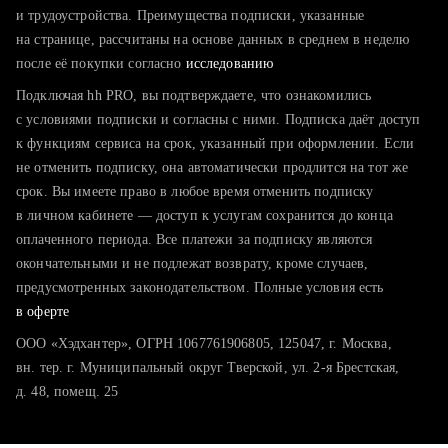
тратите много времени на поиск и вручную поднимаете
и трудоустройства. Преимущества подписки, указанные
резюме
на странице, рассчитаны на основе данных в среднем в неделю
после её покупки согласно
хотите сравнить себя с конкурентами и оценить шансы
исследованию
Подключая hh PRO, вы подтверждаете, что ознакомились
с условиями подписки и согласны с ними. Подписка даёт доступ
к функциям сервиса на срок, указанный при оформлении. Если
не отменить подписку, она автоматически продлится на тот же
срок. Вы имеете право в любое время отменить подписку
в личном кабинете — доступ к услугам сохранится до конца
оплаченного периода. Все платежи за подписку являются
окончательными и не подлежат возврату, кроме случаев,
предусмотренных законодательством. Полные условия есть
в оферте
ООО «Хэдхантер», ОГРН 1067761906805, 125047, г. Москва,
вн. тер. г. Муниципальный округ Тверской, ул. 2-я Брестская,
д. 48, помещ. 25