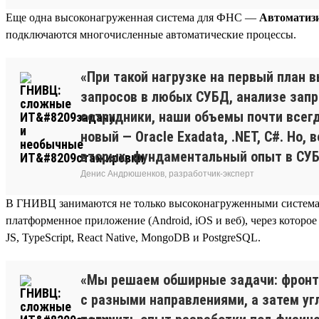
Еще одна высоконагруженная система для ФНС —
Автоматизи
подключаются многочисленные автоматические процессы.
«При такой нагрузке на первый план 
запросов в любых СУБД, анализе запр
сотрудники, наши объемы почти всег
новый — Oracle Exadata, .NET, C#. Но
вторых, фундаментальный опыт в СУБ
Денис Андрюшенков, разработчик-эксперт
В ГНИВЦ занимаются не только высоконагруженными системам
платформенное приложение (Android, iOS и веб), через котор
JS, TypeScript, React Native, MongoDB и PostgreSQL.
«Мы решаем обширные задачи: фронт,
с разными направлениями, а затем уг