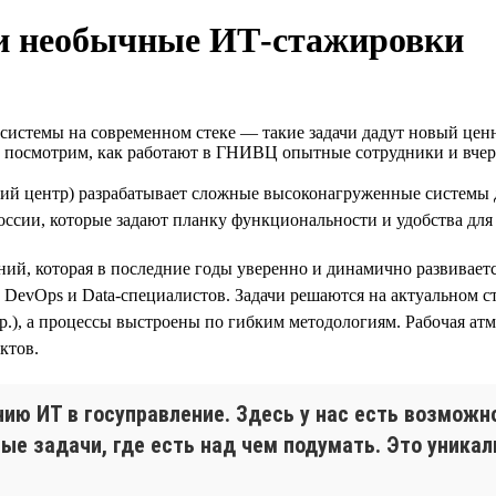
и необычные ИТ‑стажировки
стемы на современном стеке — такие задачи дадут новый ценны
е посмотрим, как работают в ГНИВЦ опытные сотрудники и вче
 центр) разрабатывает сложные высоконагруженные системы 
ии, которые задают планку функциональности и удобства для д
й, которая в последние годы уверенно и динамично развивается
DevOps и Data-специалистов. Задачи решаются на актуальном стеке
r и др.), а процессы выстроены по гибким методологиям. Рабоча
ктов.
нию ИТ в госуправление. Здесь у нас есть возмож
е задачи, где есть над чем подумать. Это уникал