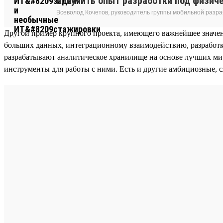
получить опыт разработки под физич
Всеволод Кочетов, руководитель группы мобильной разра
Другой пример крупного проекта, имеющего важнейшее значе
больших данных, интеграционному взаимодействию, разработк
разрабатывают аналитическое хранилище на основе лучших миро
инструменты для работы с ними. Есть и другие амбициозные, 