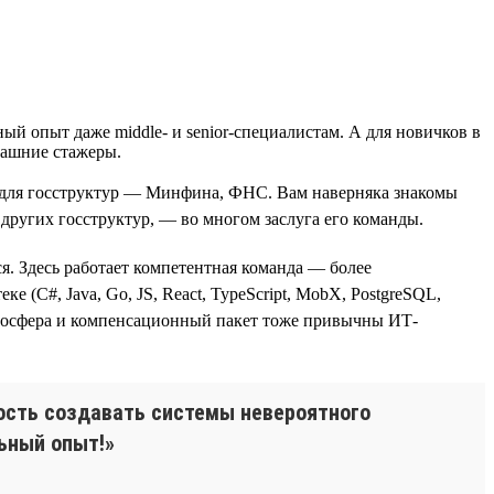
й опыт даже middle- и senior-специалистам. А для новичков в
рашние стажеры.
для госструктур — Минфина, ФНС. Вам наверняка знакомы
ругих госструктур, — во многом заслуга его команды.
. Здесь работает компетентная команда — более
 (С#, Java, Go, JS, React, TypeScript, MobX, PostgreSQL,
я атмосфера и компенсационный пакет тоже привычны ИТ-
ность создавать системы невероятного
ьный опыт!»