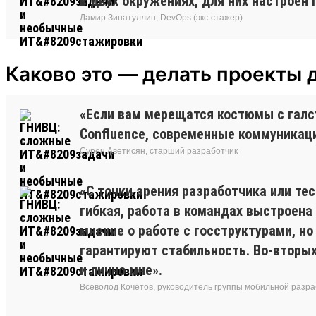
в двух окружениях, для них настроен 
Дамир Зинатуллин, DevOps (экс-стажер)
Каково это — делать проекты 
«Если вам мерещатся костюмы с галсту
Confluence, современные коммуникаци
Сурен Аветисян, старший разработчик
«С точки зрения разработчика или те
гибкая, работа в командах выстроена 
мнение о работе с госструктурами, но
гарантируют стабильность. Во-вторых
и лично мне».
Всеволод Кочетов, руководитель группы мобильной разра