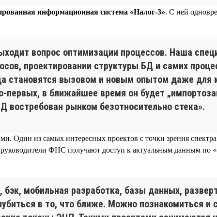
рованная информационная система «Налог-3»
. С ней одновр
выходит вопрос оптимизации процессов. Наша специ
осов, проектировании структуры БД и самих проце
да становятся вызовом и новым опытом даже для м
, во-первых, в ближайшее время он будет „импортоз
Д востребован рынком безотносительно стека».
и. Один из самых интересных проектов с точки зрения спектр
ое руководители ФНС получают доступ к актуальным данным по 
 бэк, мобильная разработка, базы данных, развер
лубиться в то, что ближе. Можно познакомиться и 