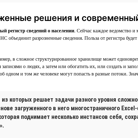
женные решения и современный
ый регистр сведений о населении
. Сейчас каждое ведомство 
ФНС объединит разрозненные сведения. Польза от регистра буде
пример, в сложное структурированное хранилище может единовр
писями о людях, а затем или обогатить их, или создать и запо
б одном и том же человеке могут попасть в разные потоки. Знач
 из которых решает задачи разного уровня сложно
снове загруженного в него многостраничного Excel
которая поднимает несколько инстансов себя, сохр
».