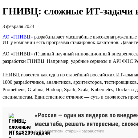
ГНИВЦ: сложные ИТ‑задачи 
3 февраля 2023
АО «ГНИВЦ»
разрабатывает масштабные высоконагруженные си
ИТ у компании есть программа стажировок-хакатонов. Давайт
АО «ГНИВЦ» (Главный научный инновационный внедренческий
разработки ГНИВЦ. Например, удобные сервисы и API ФНС Росс
ГНИВЦ известен как одна из старейший российских ИТ-компани
1000 разработчиков, аналитиков, архитекторов, тестировщиков, 
Prometheus, Grafana, Hadoop, Spark, Scala, Kubernetes, Doсke
специалистам. Единственное отличие — суть и сложность прое
«Россия — один из лидеров по внедре
масштаба, решать интересные, сложны
Сурен Аветисян, старший разработчик