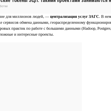
еские токены ЭЦП. Такими проектами занимаются н
ботки
ние для миллионов людей, —
централизация услуг ЗАГС
. В не
е сервисов обмена данными, геораспределенному функциониров
вых практик по работе с большими данными (Hadoop, Postgres, 
сложные и интересные проекты.