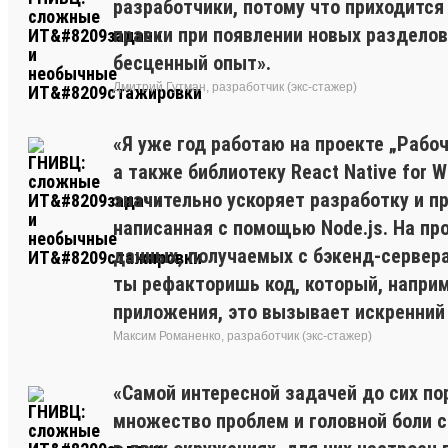
разработчики, потому что приходится 
правки при появлении новых разделов.
бесценный опыт».
Дмитрий Гутман, разработчик (экс-стажер)
«Я уже год работаю на проекте „Рабоч
а также библиотеку React Native for 
значительно ускоряет разработку и п
написанная с помощью Node.js. На про
данных, получаемых с бэкенд-сервера
ты рефакторишь код, который, напри
приложения, это вызывает искренний 
Максим Романенко, разработчик (экс-стажер)
«Самой интересной задачей до сих по
множество проблем и головной боли с