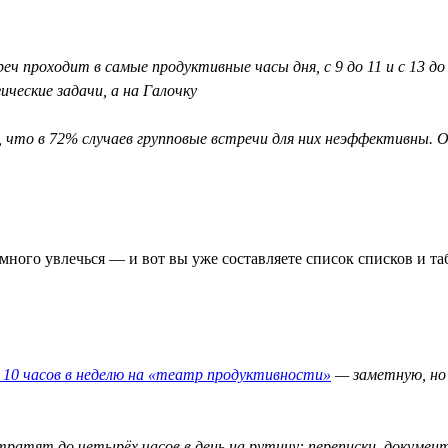
еч проходит в самые продуктивные часы дня, с 9 до 11 и с 13 д
ческие задачи, а на Галочку
, что в 72% случаев групповые встречи для них неэффективны
ного увлечься — и вот вы уже составляете список списков и таб
10 часов в неделю на «театр продуктивности»
— заметную, но 
тратят до четырёх часов в день на рутину: переписки, докумен