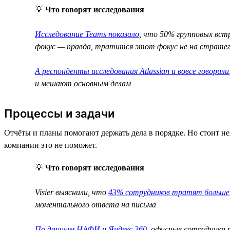
💡
Что говорят исследования
Исследование Teams показало
, что 50% групповых встр
фокус — правда, тратится этот фокус не на стратеги
А респонденты исследования Atlassian и вовсе говорили
и мешают основным делам
Процессы и задачи
Отчёты и планы помогают держать дела в порядке. Но стоит нем
компании это не поможет.
💡
Что говорят исследования
Visier выяснили, что
43% сотрудников тратят больше 
моментального ответа на письма
По данным НАФИ и Яндекс 360
, офисные сотрудники 