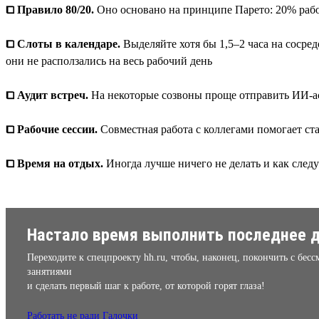
⧠ Правило 80/20.
Оно основано на принципе Парето: 20% работ
⧠ Слоты в календаре.
Выделяйте хотя бы 1,5–2 часа на сосре
они не расползались на весь рабочий день
⧠ Аудит встреч.
На некоторые созвоны проще отправить ИИ-асс
⧠ Рабочие сессии.
Совместная работа с коллегами помогает ста
⧠ Время на отдых.
Иногда лучше ничего не делать и как следу
Настало время выполнить последнее д
Переходите к спецпроекту hh.ru, чтобы, наконец, покончить с бе
занятиями
и сделать первый шаг к работе, от которой горят глаза!
Работать не ради Галочки