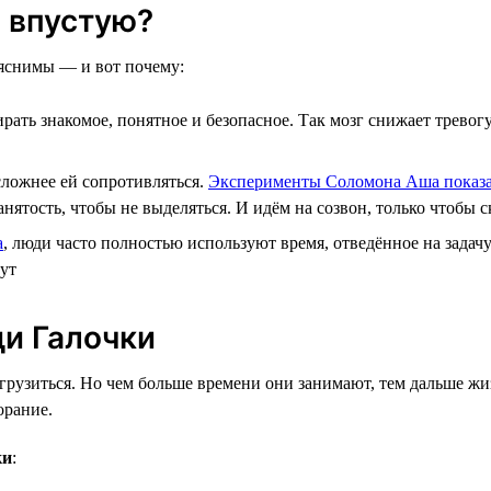
 впустую?
ъяснимы — и вот почему:
рать знакомое, понятное и безопасное. Так мозг снижает тревог
сложнее ей сопротивляться.
Эксперименты Соломона Аша показ
тость, чтобы не выделяться. И идём на созвон, только чтобы ск
а
, люди часто полностью используют время, отведённое на задачу
нут
ди Галочки
грузиться. Но чем больше времени они занимают, тем дальше жи
орание.
ки
: