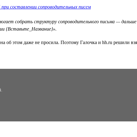
 при составлении сопроводительных писем
омогает собрать структуру сопроводительного письма — дальше
ии {Вставьте_Название}».
на об этом даже не просила. Поэтому Галочка и hh.ru решили взя
й.