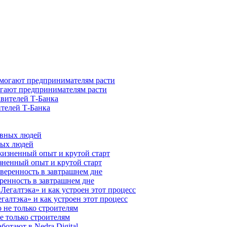
гают предпринимателям расти
ителей Т-Банка
ных людей
зненный опыт и крутой старт
ренность в завтрашнем дне
галтэка» и как устроен этот процесс
е только строителям