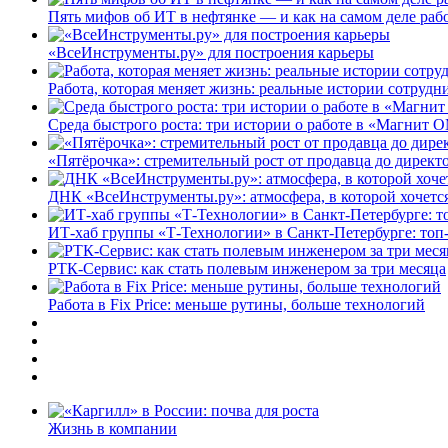
Пять мифов об ИТ в нефтянке — и как на самом деле работ
«ВсеИнструменты.ру» для построения карьеры
Работа, которая меняет жизнь: реальные истории сотруд
Среда быстрого роста: три истории о работе в «Магнит 
«Пятёрочка»: стремительный рост от продавца до директ
ДНК «ВсеИнструменты.ру»: атмосфера, в которой хочется
ИТ-хаб группы «Т-Технологии» в Санкт-Петербурге: топ
РТК-Сервис: как стать полевым инженером за три месяца
Работа в Fix Price: меньше рутины, больше технологий
Жизнь в компании