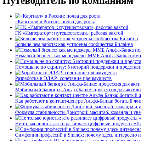
Путеводитель по компаниям
«Каргилл» в России: почва для роста
ГК «Император»: путешествовать, работая вахтой
Больше чем работа: как устроены сообщества Билайна
Немалый бизнес: как менеджеры ММБ Альфа-Банка помо
Помощь не по скрипту: 5 историй поддержки и представ
Разработка в ЭЛАР: сочетание преимуществ
Мобильный банкир в Альфа-Банке: профессия для актив
Как работают в контакт-центре Альфа-Банка: богатый жи
Формула стабильности Донстрой: масштаб, команда и уве
Не только юристы: кто развивает цифровые продукты «Ле
Симфония профессий в Sminex: почему здесь интересно н