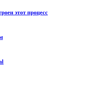
роен этот процесс
ям
al