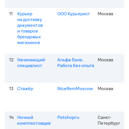
11
Курьер
ООО Курьерист
Москва
на доставку
документов
и товаров
брендовых
магазинов
12
Начинающий
Альфа-Банк.
Москва
специалист
Работа без опыта
13
Стажёр
NiceRemMoscow
Москва
14
Ночной
Petshopru
Санкт-
комплектовщик
Петербург