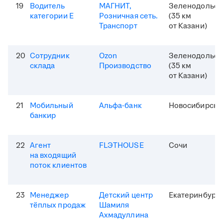
19
Водитель
МАГНИТ,
Зеленодольск
категории Е
Розничная сеть.
(35 км
Транспорт
от Казани)
20
Сотрудник
Ozon
Зеленодольск
склада
Производство
(35 км
от Казани)
21
Мобильный
Альфа-банк
Новосибирск
банкир
22
Агент
FLЭTHOUSE
Сочи
на входящий
поток клиентов
23
Менеджер
Детский центр
Екатеринбург
тёплых продаж
Шамиля
Ахмадуллина