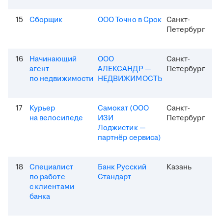
15
Сборщик
ООО Точно в Срок
Санкт-
Петербург
16
Начинающий
ООО
Санкт-
агент
АЛЕКСАНДР —
Петербург
по недвижимости
НЕДВИЖИМОСТЬ
17
Курьер
Самокат (ООО
Санкт-
на велосипеде
ИЗИ
Петербург
Лоджистик —
партнёр сервиса)
18
Специалист
Банк Русский
Казань
по работе
Стандарт
с клиентами
банка