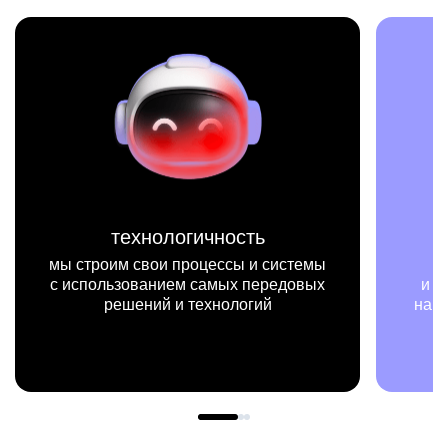
технологичность
ми
троим свои процессы и системы
мы на конк
пользованием самых передовых
и примерах вид
решений и технологий
нашей работы м