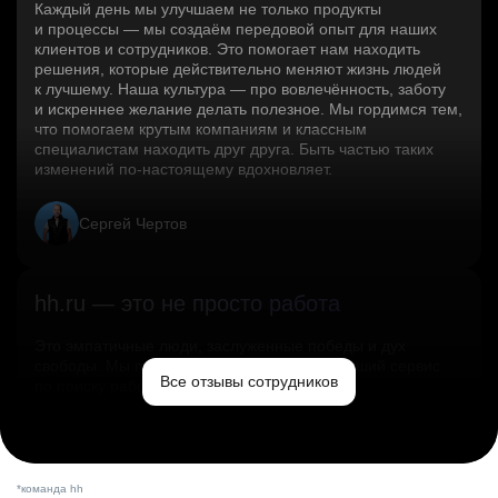
Каждый день мы улучшаем не только продукты
и процессы — мы создаём передовой опыт для наших
клиентов и сотрудников. Это помогает нам находить
решения, которые действительно меняют жизнь людей
к лучшему. Наша культура — про вовлечённость, заботу
и искреннее желание делать полезное. Мы гордимся тем,
что помогаем крутым компаниям и классным
специалистам находить друг друга. Быть частью таких
изменений по‑настоящему вдохновляет.
Сергей Чертов
hh.ru — это не просто работа
Это эмпатичные люди, заслуженные победы и дух
свободы. Мы помогаем миру и создаём лучший сервис
Все отзывы сотрудников
по поиску работы в стране.
Ольга Емельянова
*команда hh