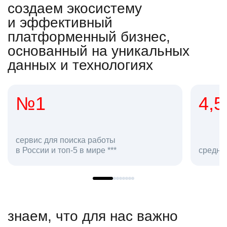
создаем экосистему
и эффективный
платформенный бизнес,
основанный на уникальных
данных и технологиях
4,5
 поиска работы
топ-5 в мире ***
средняя оценка hh.ru к
знаем, что для нас важно