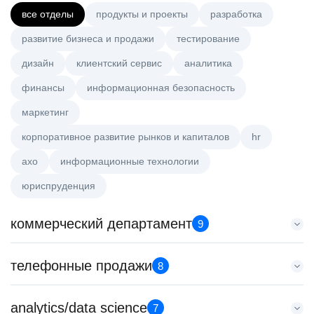
все отделы
продукты и проекты
разработка
развитие бизнеса и продажи
тестирование
дизайн
клиентский сервис
аналитика
финансы
информационная безопасность
маркетинг
корпоративное развитие рынков и капиталов
hr
axo
информационные технологии
юриспруденция
коммерческий департамент
9
Старший аналитик клиентской эффективности
телефонные продажи
8
HeadHunter::Коммерческий департамент
3 авг. 2026
Менеджер по продажам крупному бизнесу
analytics/data science
з/п не указана
7